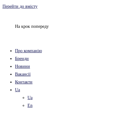
Перейти до вмісту
На крок попереду
Про компанію
Бренди
Новини
Вакансії
Контакти
Ua
Ua
En