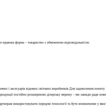
о-правова форма – товариство з обмеженою відповідальністю.
ючих і аксесуарів відомих світових виробників.Для задоволення попиту
 продукції постійно розширюємо ділерську мережу – ми завжди ради нов
нерам використовувати передові технології та бути впевненими у якості