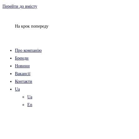
Перейти до вмісту
На крок попереду
Про компанію
Бренди
Новини
Вакансії
Контакти
Ua
Ua
En