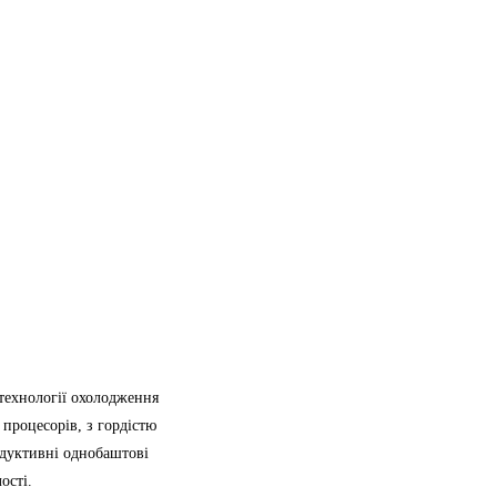
технології охолодження
 процесорів, з гордістю
одуктивні однобаштові
ості.