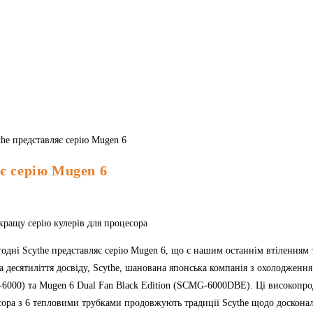
є серію Mugen 6
кращу серію кулерів для процесора
одні Scythe представляє серію Mugen 6, що є нашим останнім втіленням 
 десятиліття досвіду, Scythe, шанована японська компанія з охолодження
6000) та Mugen 6 Dual Fan Black Edition (SCMG-6000DBE). Ці високопр
ора з 6 тепловими трубками продовжують традиції Scythe щодо досконал