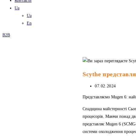
Контакти
Ua
Ua
En
B2B
Scythe представля
Запис
07.02.2024
опубліковано:
Представляємо Mugen 6: най
Спадщина майстерності Сьог
процесорів. Маючи понад два
представляє Mugen 6 (SCMG-
системи охолодження процес