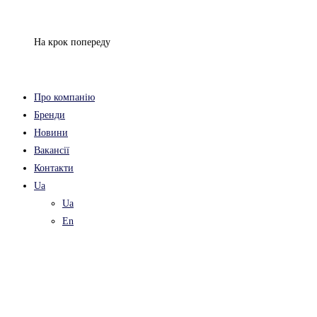
Перейти
до
На крок попереду
вмісту
Про компанію
Бренди
Новини
Вакансії
Контакти
Ua
Ua
En