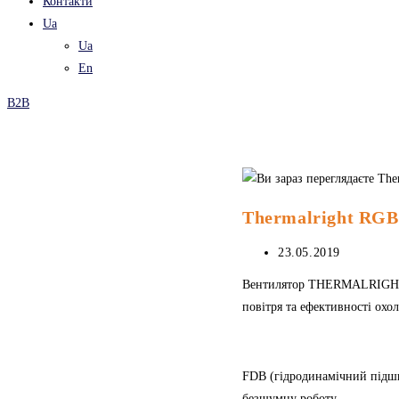
Контакти
Ua
Ua
En
B2B
Thermalright RGB 
Запис
23.05.2019
опубліковано:
Вентилятор THERMALRIGHT R
повітря та ефективності охо
FDB (гідродинамічний підши
безшумну роботу.