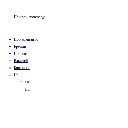
Перейти
до
На крок попереду
вмісту
Про компанію
Бренди
Новини
Вакансії
Контакти
Ua
Ua
En